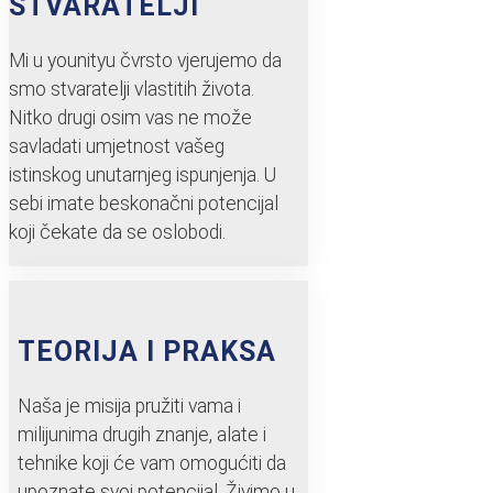
STVARATELJI
Mi u younityu čvrsto vjerujemo da
smo stvaratelji vlastitih života.
Nitko drugi osim vas ne može
savladati umjetnost vašeg
istinskog unutarnjeg ispunjenja. U
sebi imate beskonačni potencijal
koji čekate da se oslobodi.
TEORIJA I PRAKSA
Naša je misija pružiti vama i
milijunima drugih znanje, alate i
tehnike koji će vam omogućiti da
upoznate svoj potencijal. Živimo u